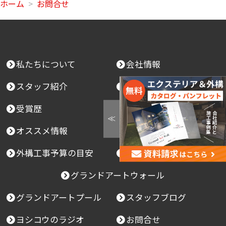
ホーム
お問合せ
ルやカタログ等の送付を行うため
2．サービスご提供前のお問い合わせや、ご購入後
のアフターサービスなどの対応を行うため
3．市場調査、その他調査研究のため
私たちについて
会社情報
４．第三者への提供・開示の禁止
当社は、お客様から同意いただいている場合や法
スタッフ紹介
求人情報
令に基づき開示を請求された場合など正当な理由
がある場合を除き、お客様の個人情報を第三者に
受賞歴
施工事例
提供・開示いたしません。
オススメ情報
工事の流れ
５．業務委託先の監督
当社は、お客様から同意いただいた利用目的を達
外構工事予算の目安
エクステリア基礎講座
成するために、当社より業務委託先に対してお客
グランドアートウォール
様の個人情報を開示する場合には、当社と同様の
水準で個人情報の厳重な管理を徹底するよう契約
グランドアートプール
スタッフブログ
により義務付け、これを実施させるなど、適切な
監督を行います。
ヨシコウのラジオ
お問合せ