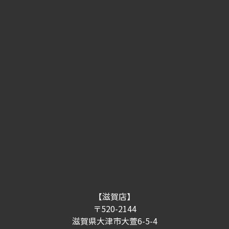
当社は、個人情報保護に関連する法令、その他の
規範を遵守するとともに、社会環境の変化に応じ
て、個人情報保護の取り組みを継続的に見直し、
改善します。
【滋賀店】
〒520-2144
滋賀県大津市大萱6-5-4