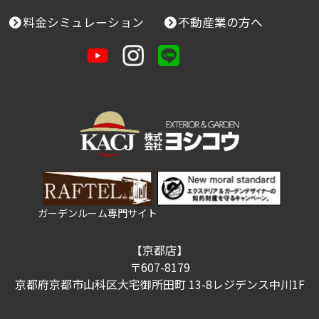
６．情報セキュリティの確保・向上
料金シミュレーション
不動産業の方へ
当社は、お客様の個人情報の漏洩・紛失・改ざん
などを防止するため、継続して情報セキュリティ
の確保・向上に努めます。
７．教育・啓発
当社は、すべての役員・従業員に対し、個人情報
保護の重要性を理解し、お客様の個人情報を適切
に取り扱うよう教育・啓発を行います。
８．個人情報の開示・訂正などへの対応
当社は、お客様がご自身の個人情報の開示や訂正
ガーデンルーム専門サイト
などをご希望される場合、お申し出いただいたお
客様がご本人であることを確認させていただいた
【京都店】
上で、合理的な期間及び範囲で対応させていただ
〒607-8179
きます。
京都府京都市山科区大宅御所田町 13-8レジデンス中川1F
９．継続的な見直しと改善